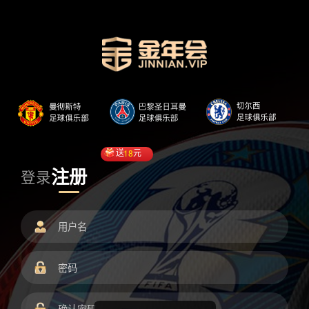
送
18
元
注册
登录