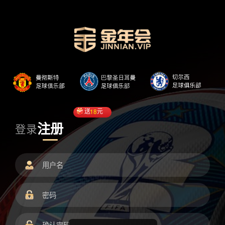
送
18
元
注册
登录